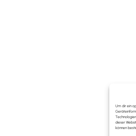
K
Um dir ein o
Geräteinform
Technologien
dieser Websi
können best